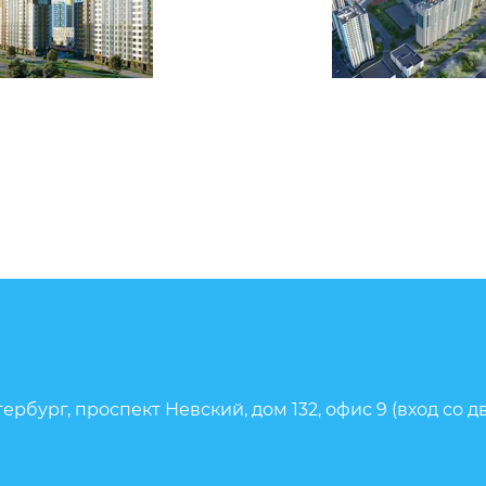
ербург, проспект Невский, дом 132, офис 9 (вход со д