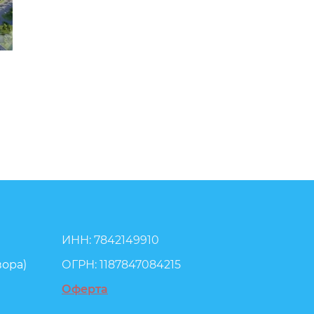
ИНН: 7842149910
вора)
ОГРН: 1187847084215
Оферта